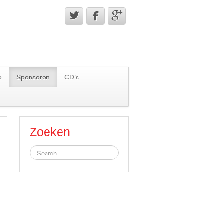



o
Sponsoren
CD’s
Zoeken